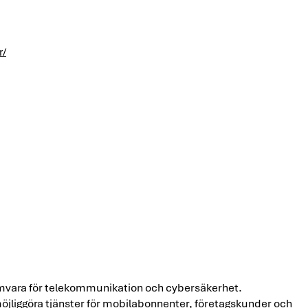
r/
amvara för telekommunikation och cybersäkerhet.
jliggöra tjänster för mobilabonnenter, företagskunder och