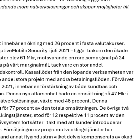
judande inom nätverkslösningar och skapar möjligheter till
et innebär en ökning med 26 procent i fasta valutakurser.
daptiveMobile Security i juli 2021 – ligger bakom den ökade
ter blev 61 Mkr, motsvarande en rörelsemarginal på 24
ra på vårt marginalmål, tack vare en stor andel
dskontroll. Kassaflödet från den löpande verksamheten var
gre andel stora projekt med andra betalningsflöden. Förvärvet
i 2021, innebär en förstärkning av både kundbas och
. Denna nya affärsenhet hade en omsättning på 47 Mkr i
, nätverkslösningar, växte med 46 procent. Denna
u för 77 procent av den totala omsättningen. De övriga två
ngstjänster, stod för 12 respektive 11 procent av den
ivsystem fortsätter i takt med att kunder introducerar
. Försäljningen av programutvecklingstjänster har
d annat flygindustrin vilket delvis kompenserats av ökad