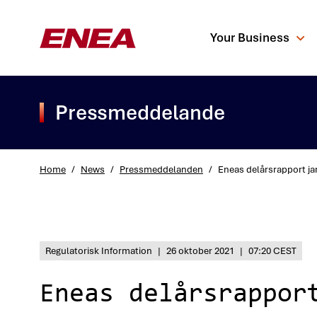
Your Business
Pressmeddelande
Home
/
News
/
Pressmeddelanden
/
Eneas delårsrapport j
What are you sea
Regulatorisk Information
|
26 oktober 2021
|
07:20 CEST
Eneas delårsrappor