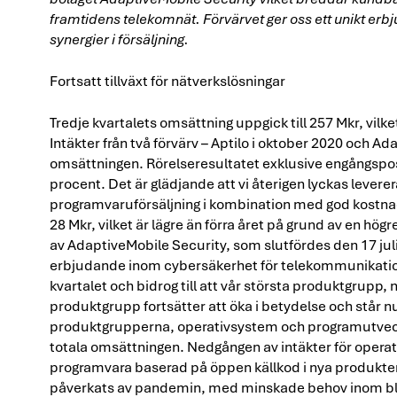
framtidens telekomnät. Förvärvet ger oss ett unikt erb
synergier i försäljning.
Fortsatt tillväxt för nätverkslösningar
Tredje kvartalets omsättning uppgick till 257 Mkr, vilk
Intäkter från två förvärv – Aptilo i oktober 2020 och A
omsättningen. Rörelseresultatet exklusive engångspos
procent. Det är glädjande att vi återigen lyckas levere
programvaruförsäljning i kombination med god kostna
28 Mkr, vilket är lägre än förra året på grund av en hö
av AdaptiveMobile Security, som slutfördes den 17 jul
erbjudande inom cybersäkerhet för telekommunikation
kvartalet och bidrog till att vår största produktgrupp
produktgrupp fortsätter att öka i betydelse och står n
produktgrupperna, operativsystem och programutveckli
totala omsättningen. Nedgången av intäkter för operat
programvara baserad på öppen källkod i nya produkter
påverkats av pandemin, med minskade behov inom blan