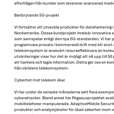
efterfrågan från kunder som levererar avancerad medi
Banbrytande 5G-projekt
Vi fortsätter att utveckla produkter för datahantering 
Nordamerika. Dessa kundprojekt innebär innovativa sä
som samspelar enligt den nya 5G-standarden. Vi har pas
programvara provats i kommersiell drift med ett stort 
telekomsystem är avsevärt resurseffektivare än konkur
utvärderingar visar hur det är möjligt att nå upp till 5
att hantera och lagra information. Detta ger oss en ko
från världens telekomsystem.
Cyberhot mot telekom ökar
Vi har under de senaste månaderna sett flera exempel
cyberattacker. Bland annat har Pegasusprojektet avslö
mobiltelefoner manipulerade. AdaptiveMobile Security
produkter och analystjänster för ökad säkerhet inom o