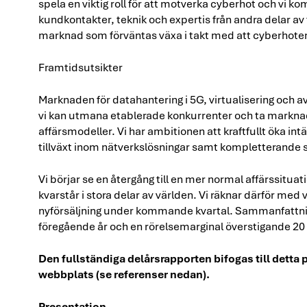
spela en viktig roll för att motverka cyberhot och vi 
kundkontakter, teknik och expertis från andra delar av 
marknad som förväntas växa i takt med att cyberhoten 
Framtidsutsikter
Marknaden för datahantering i 5G, virtualisering och 
vi kan utmana etablerade konkurrenter och ta markn
affärsmodeller. Vi har ambitionen att kraftfullt öka 
tillväxt inom nätverkslösningar samt kompletterande s
Vi börjar se en återgång till en mer normal affärssitua
kvarstår i stora delar av världen. Vi räknar därför med 
nyförsäljning under kommande kvartal. Sammanfattningsv
föregående år och en rörelsemarginal överstigande 20
Den fullständiga delårsrapporten bifogas till dett
webbplats (se referenser nedan).
Presentation