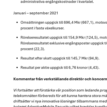
administrativa engångskostnader i kvartalet.
Januari – september 2021
Omsättningen uppgick till 696,4 Mkr (667,1), mots
procent i fasta växelkurser.
Rörelseresultatet uppgick till 154,9 Mkr (124,5), mo
Rörelseresultatet exklusive engångsposter uppgick t
procent (22,3).
Resultat efter skatt uppgick till 145,7 Mkr (94,9).
Resultat per aktie uppgick till 6,76 kronor (4,43).
Kommentar från verkställande direktör och koncer
Vi fortsätter att förstärka vår position som ledande 
telekomnäten förbereds för att kunna hantera stora män
driftsätter vi nya innovativa lösningar tillsammans me
bolaget AdaptiveMobile Security vilket breddar kundba