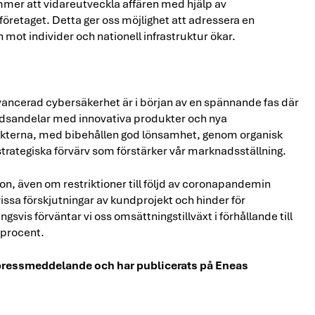
kommer att vidareutveckla affären med hjälp av
företaget. Detta ger oss möjlighet att adressera en
mot individer och nationell infrastruktur ökar.
avancerad cybersäkerhet är i början av en spännande fas där
adsandelar med innovativa produkter och nya
intäkterna, med bibehållen god lönsamhet, genom organisk
trategiska förvärv som förstärker vår marknadsställning.
tion, även om restriktioner till följd av coronapandemin
vissa förskjutningar av kundprojekt och hinder för
is förväntar vi oss omsättningstillväxt i förhållande till
 procent.
a pressmeddelande och har publicerats på Eneas