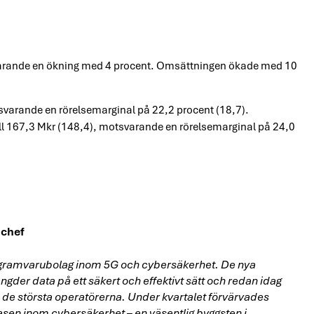
varande en ökning med 4 procent. Omsättningen ökade med 10
tsvarande en rörelsemarginal på 22,2 procent (18,7).
ill 167,3 Mkr (148,4), motsvarande en rörelsemarginal på 24,0
nchef
programvarubolag inom 5G och cybersäkerhet. De nya
gder data på ett säkert och effektivt sätt och redan idag
d de största operatörerna. Under kvartalet förvärvades
sen inom cybersäkerhet – en väsentlig byggsten i