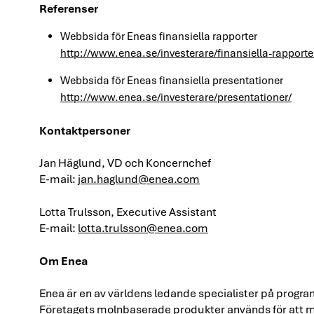
Referenser
Webbsida för Eneas finansiella rapporter
http://www.enea.se/investerare/finansiella-rapporte
Webbsida för Eneas finansiella presentationer
http://www.enea.se/investerare/presentationer/
Kontaktpersoner
Jan Häglund, VD och Koncernchef
E-mail:
jan.haglund@enea.com
Lotta Trulsson, Executive Assistant
E-mail:
lotta.trulsson@enea.com
Om Enea
Enea är en av världens ledande specialister på progr
Företagets molnbaserade produkter används för att mö