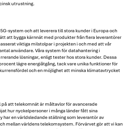
cinsk utrustning.
i 5G-system och att leverera till stora kunder i Europa och
tt att bygga kärnnät med produkter från flera leverantörer
serat viktiga milstolpar i projekten i och med att vår
antal användare. Våra system för datahantering i
rerande lösningar, enligt tester hos stora kunder. Dessa
0 procent lägre energiåtgång, tack vare unika funktioner för
nkurrensfördel och en möjlighet att minska klimatavtrycket
 på att telekomnät är måltavlor för avancerade
jat hur nyckelpersoner i många länder fått sina
 har en världsledande ställning som leverantör av
ch mellan världens telekomsystem. Förvärvet gör att vi kan