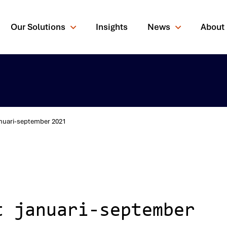
Our Solutions
Insights
News
About
anuari-september 2021
rching for?
t januari-september