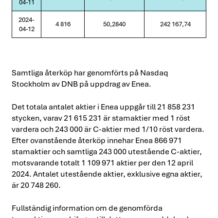
04-11
2024-
4 816
50,2840
242 167,74
04-12
Samtliga återköp har genomförts på Nasdaq
Stockholm av DNB på uppdrag av Enea.
Det totala antalet aktier i Enea uppgår till 21 858 231
stycken, varav 21 615 231 är stamaktier med 1 röst
vardera och 243 000 är C-aktier med 1/10 röst vardera.
Efter ovanstående återköp innehar Enea 866 971
stamaktier och samtliga 243 000 utestående C-aktier,
motsvarande totalt 1 109 971 aktier per den 12 april
2024. Antalet utestående aktier, exklusive egna aktier,
är 20 748 260.
Fullständig information om de genomförda