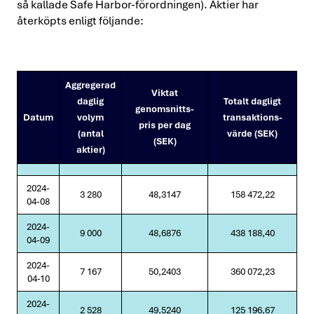
så kallade Safe Harbor-förordningen). Aktier har
återköpts enligt följande:
Aggregerad
Viktat
daglig
Totalt dagligt
genomsnitts-
Datum
volym
transaktions-
pris per dag
(antal
värde (SEK)
(SEK)
aktier)
2024-
3 280
48,3147
158 472,22
04-08
2024-
9 000
48,6876
438 188,40
04-09
2024-
7 167
50,2403
360 072,23
04-10
2024-
2 528
49,5240
125 196,67