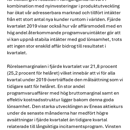
kombination med nyinvesteringar i produktutveckling
har ökat vår adresserbara marknad och tillfört intäkter
från ett stort antal nya kunder runtom i världen. Fjärde
kvartalet 2019 visar också hur vår affärsmodell med en
hög andel återkommande programvaruintäkter gör att
vi kan uppnå stabila intäkter med god lönsamhet, trots
att ingen stor enskild affär bidrog till resultatet i
kvartalet.
Rörelsemarginalen i fjärde kvartalet var 21,8 procent
(25,2 procent för helåret) vilket innebär att vi för alla
kvartal under 2019 överträffade den målsättning som vi
tidigare satt för helåret. En stor andel
programvaruaffärer med hög bruttomarginal samt en
effektiv kostnadsstruktur ligger bakom denna goda
lönsamhet. Den starka utvecklingen av Eneas aktiekurs
under de senaste månaderna har medfört högre
avsättningar i fjärde kvartalet än tidigare kvartal
relaterade till långsiktiga incitamentsprogram. Vinsten