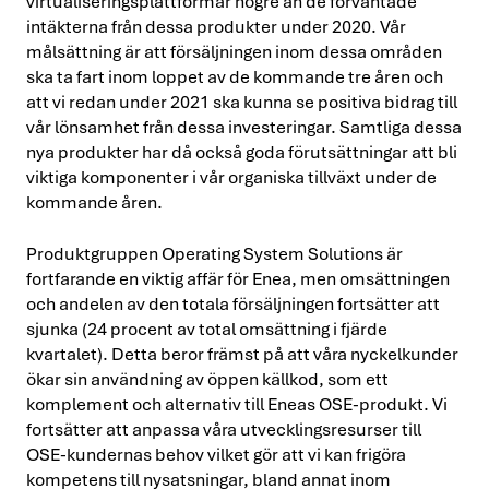
virtualiseringsplattformar högre än de förväntade
intäkterna från dessa produkter under 2020. Vår
målsättning är att försäljningen inom dessa områden
ska ta fart inom loppet av de kommande tre åren och
att vi redan under 2021 ska kunna se positiva bidrag till
vår lönsamhet från dessa investeringar. Samtliga dessa
nya produkter har då också goda förutsättningar att bli
viktiga komponenter i vår organiska tillväxt under de
kommande åren.
Produktgruppen Operating System Solutions är
fortfarande en viktig affär för Enea, men omsättningen
och andelen av den totala försäljningen fortsätter att
sjunka (24 procent av total omsättning i fjärde
kvartalet). Detta beror främst på att våra nyckelkunder
ökar sin användning av öppen källkod, som ett
komplement och alternativ till Eneas OSE-produkt. Vi
fortsätter att anpassa våra utvecklingsresurser till
OSE-kundernas behov vilket gör att vi kan frigöra
kompetens till nysatsningar, bland annat inom