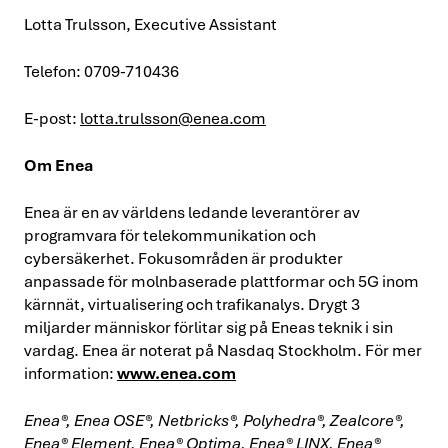
Lotta Trulsson, Executive Assistant
Telefon:
0709-710436
E-post:
lotta.trulsson@enea.com
Om Enea
Enea är en av världens ledande leverantörer av
programvara för telekommunikation och
cybersäkerhet. Fokusområden är produkter
anpassade för molnbaserade plattformar och 5G inom
kärnnät, virtualisering och trafikanalys. Drygt 3
miljarder människor förlitar sig på Eneas teknik i sin
vardag. Enea är noterat på Nasdaq Stockholm. För mer
information:
www.enea.com
Enea®, Enea OSE®, Netbricks®, Polyhedra®, Zealcore®,
Enea® Element, Enea® Optima, Enea® LINX, Enea®