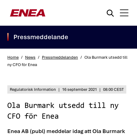
Pressmeddelande
Home
/
News
/
Pressmeddelanden
/
Ola Burmark utsedd till
ny CFO för Enea
What are you searching for?
Regulatorisk Information
|
16 september 2021
|
08:00 CEST
Ola Burmark utsedd till ny
CFO för Enea
Enea AB (publ) meddelar idag att Ola Burmark