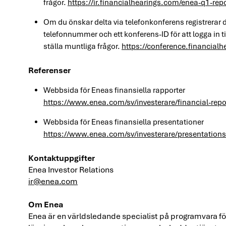
frågor.
https://ir.financialhearings.com/enea-q1-rep
Om du önskar delta via telefonkonferens registrerar du
telefonnummer och ett konferens-ID för att logga in t
ställa muntliga frågor.
https://conference.financia
Referenser
Webbsida för Eneas finansiella rapporter
https://www.enea.com/sv/investerare/financial-repo
Webbsida för Eneas finansiella presentationer
https://www.enea.com/sv/investerare/presentations
Kontaktuppgifter
Enea Investor Relations
ir@enea.com
Om Enea
Enea är en världsledande specialist på programvara 