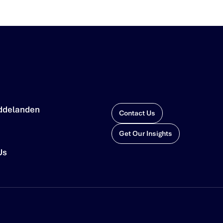
ddelanden
Contact Us
Get Our Insights
Us