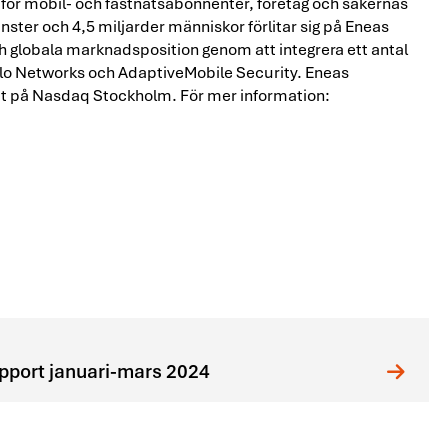
 för mobil- och fastnätsabonnenter, företag och sakernas
ster och 4,5 miljarder människor förlitar sig på Eneas
och globala marknadsposition genom att integrera ett antal
ilo Networks och AdaptiveMobile Security. Eneas
rat på Nasdaq Stockholm. För mer information:
apport januari-mars 2024