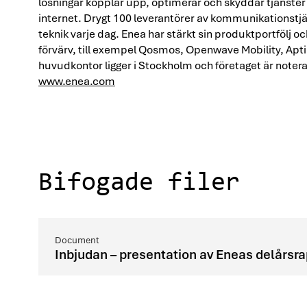
lösningar kopplar upp, optimerar och skyddar tjänster
internet. Drygt 100 leverantörer av kommunikationstjän
teknik varje dag. Enea har stärkt sin produktportfölj 
förvärv, till exempel Qosmos, Openwave Mobility, Apt
huvudkontor ligger i Stockholm och företaget är note
www.enea.com
Bifogade filer
Inbjudan – presentation av Eneas delårsr