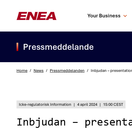
Your Business
Pressmeddelande
Home
/
News
/
Pressmeddelanden
/
Inbjudan – presentatio
What are you sea
Icke-regulatorisk Information
|
4 april 2024
|
15:00 CEST
Inbjudan – present