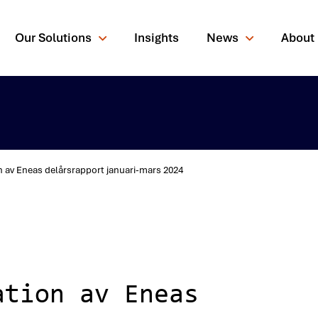
Our Solutions
Insights
News
About
n av Eneas delårsrapport januari-mars 2024
rching for?
ation av Eneas