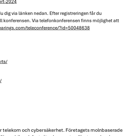
ort-2024
 dig via länken nedan. Efter registreringen får du
ill konferensen. Via telefonkonferensen finns möjlighet att
lhearings.com/teleconference/?id=50048638
rts/
/
för telekom och cybersäkerhet. Företagets molnbaserade