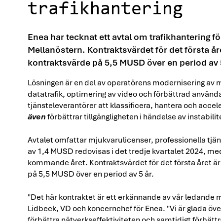
trafikhantering
Enea har tecknat ett avtal om trafikhantering 
Mellanöstern. Kontraktsvärdet för det första åre
kontraktsvärde på 5,5 MUSD över en period av 5
Lösningen är en del av operatörens modernisering av m
datatrafik, optimering av video och förbättrad använda
tjänsteleverantörer att klassificera, hantera och acce
även
förbättrar tillgängligheten i händelse av instabilite
Avtalet omfattar mjukvarulicenser, professionella tj
av 1,4 MUSD redovisas i det tredje kvartalet 2024, me
kommande året. Kontraktsvärdet för det första året är 
på 5,5 MUSD över en period av 5 år.
"Det här kontraktet är ett erkännande av vår ledande 
Lidbeck, VD och koncernchef för Enea. "Vi är glada öve
förbättra nätverkseffektiviteten och samtidigt förbät