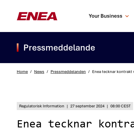
Your Business
Pressmeddelande
Home
/
News
/
Pressmeddelanden
/
Enea tecknar kontrakt 
What are you sea
Regulatorisk Information
|
27 september 2024
|
08:00 CEST
Enea tecknar kontr