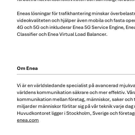
Eneas lösningar för trafikhantering minskar överbelast
videokvaliteten och hjälper även mobila och fasta opera
4G och 5G och inkluderar Enea 5G Service Engine, Enea
Classifier och Enea Virtual Load Balancer.
Om Enea
Vi är en världsledande specialist på avancerad mjukv
världens kommunikation säkrare och mer effektiv. Vår
kommunikation mellan företag, människor, saker och ti
miljarder människor förlitar sig på vår teknik varje dag
Huvudkontoret ligger i Stockholm, Sverige och föret
enea.com