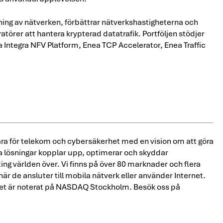
ning av nätverken, förbättrar nätverkshastigheterna och
törer att hantera krypterad datatrafik. Portföljen stödjer
 Integra NFV Platform, Enea TCP Accelerator, Enea Traffic
ara för telekom och cybersäkerhet med en vision om att göra
a lösningar kopplar upp, optimerar och skyddar
ng världen över. Vi finns på över 80 marknader och flera
 när de ansluter till mobila nätverk eller använder Internet.
aget är noterat på NASDAQ Stockholm. Besök oss på