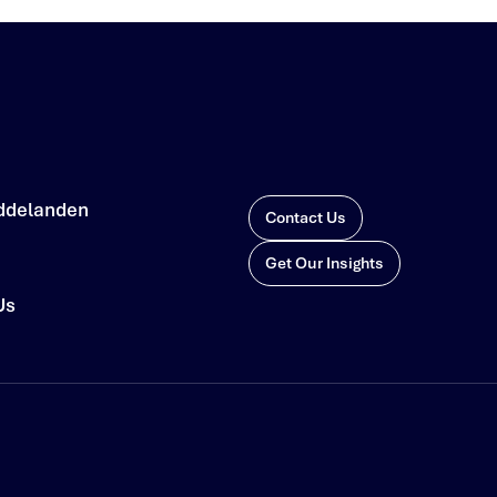
ddelanden
Contact Us
Get Our Insights
Us