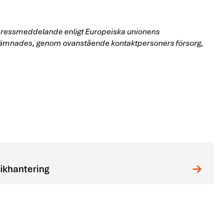
ta pressmeddelande enligt Europeiska unionens
lämnades, genom ovanstående kontaktpersoners försorg,
fikhantering