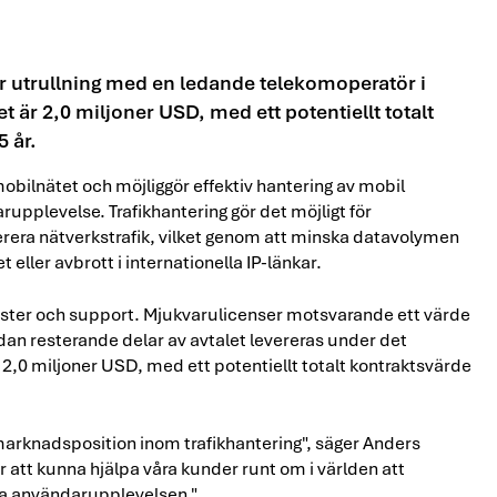
för utrullning med en ledande telekomoperatör i
t är 2,0 miljoner USD, med ett potentiellt totalt
 år.
obilnätet och möjliggör effektiv hantering av mobil
rupplevelse. Trafikhantering gör det möjligt för
lerera nätverkstrafik, vilket genom att minska datavolymen
t eller avbrott i internationella IP-länkar.
änster och support. Mjukvarulicenser motsvarande ett värde
dan resterande delar av avtalet levereras under det
2,0 miljoner USD, med ett potentiellt totalt kontraktsvärde
marknadsposition inom trafikhantering", säger Anders
r att kunna hjälpa våra kunder runt om i världen att
tra användarupplevelsen."