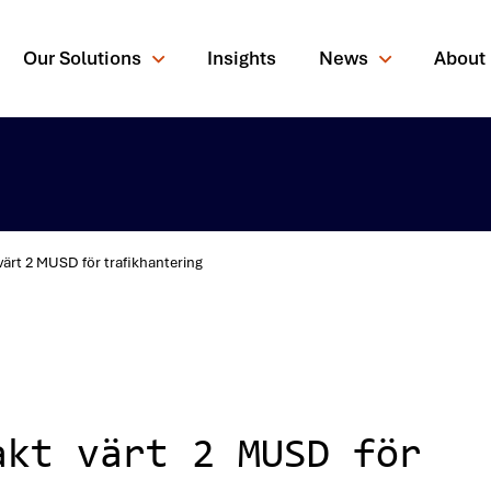
Our Solutions
Insights
News
About
värt 2 MUSD för trafikhantering
rching for?
akt värt 2 MUSD för