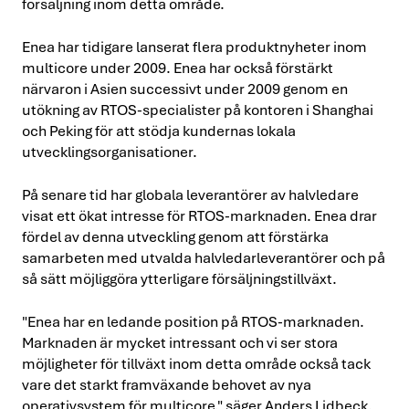
försäljning inom detta område.
Enea har tidigare lanserat flera produktnyheter inom
multicore under 2009. Enea har också förstärkt
närvaron i Asien successivt under 2009 genom en
utökning av RTOS-specialister på kontoren i Shanghai
och Peking för att stödja kundernas lokala
utvecklingsorganisationer.
På senare tid har globala leverantörer av halvledare
visat ett ökat intresse för RTOS-marknaden. Enea drar
fördel av denna utveckling genom att förstärka
samarbeten med utvalda halvledarleverantörer och på
så sätt möjliggöra ytterligare försäljningstillväxt.
"Enea har en ledande position på RTOS-marknaden.
Marknaden är mycket intressant och vi ser stora
möjligheter för tillväxt inom detta område också tack
vare det starkt framväxande behovet av nya
operativsystem för multicore." säger Anders Lidbeck,