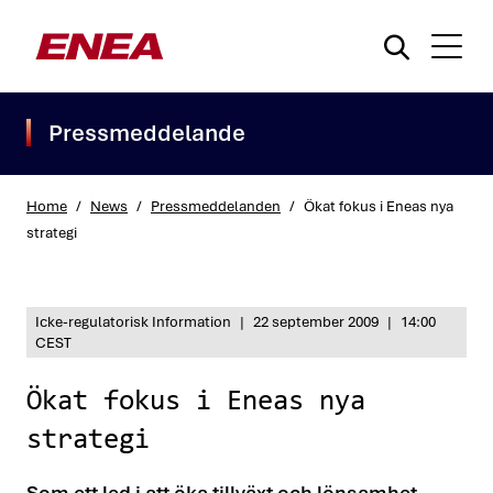
Pressmeddelande
Home
/
News
/
Pressmeddelanden
/
Ökat fokus i Eneas nya
strategi
What are you searching for?
Icke-regulatorisk Information
|
22 september 2009
|
14:00
CEST
Ökat fokus i Eneas nya
strategi
Som ett led i att öka tillväxt och lönsamhet